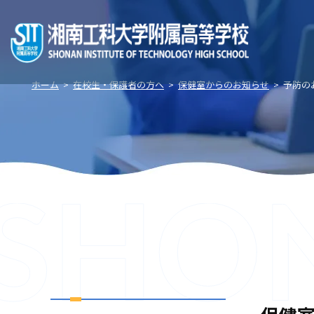
グ
本
ロ
フ
ロ
文
ー
ッ
ー
へ
カ
タ
バ
ル
ー
ル
ナ
へ
ホーム
>
在校生・保護者の方へ
>
保健室からのお知らせ
>
予防の
ナ
ビ
ビ
ゲ
ゲ
ー
ー
シ
シ
ョ
ョ
ン
ン
へ
へ